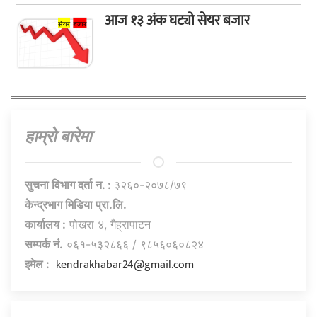
आज १३ अंक घट्यो सेयर बजार
हाम्राे बारेमा
सुचना विभाग दर्ता न. :
३२६०-२०७८/७९
केन्द्रभाग मिडिया प्रा.लि.
कार्यालय :
पोखरा ४, गैह्रापाटन
सम्पर्क नं.
०६१-५३२८६६ / ९८५६०६०८२४
kendrakhabar24@gmail.com
इमेल :