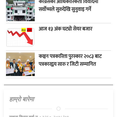
कांग्रेसको आधिकारिकता विवादमा
सर्वोच्चले सुरुदेखि सुनुवाइ गर्ने
आज १३ अंक घट्यो सेयर बजार
कञ्चन पत्रकारिता पुरस्कार २०८३ बाट
पत्रकारद्वय सारु र जिटी सम्मानित
हाम्राे बारेमा
सुचना विभाग दर्ता न. :
३२६०-२०७८/७९