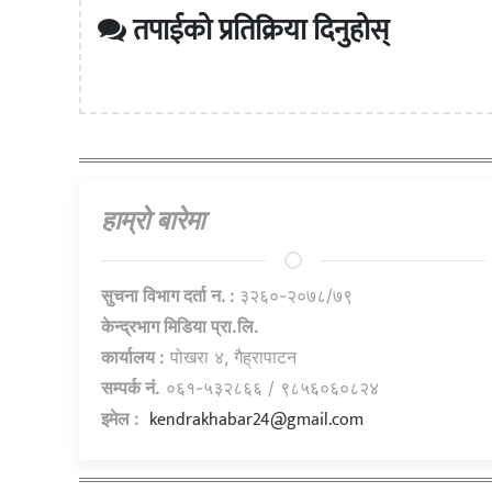
तपाईको प्रतिक्रिया दिनुहोस्
हाम्राे बारेमा
सुचना विभाग दर्ता न. :
३२६०-२०७८/७९
केन्द्रभाग मिडिया प्रा.लि.
कार्यालय :
पोखरा ४, गैह्रापाटन
सम्पर्क नं.
०६१-५३२८६६ / ९८५६०६०८२४
kendrakhabar24@gmail.com
इमेल :