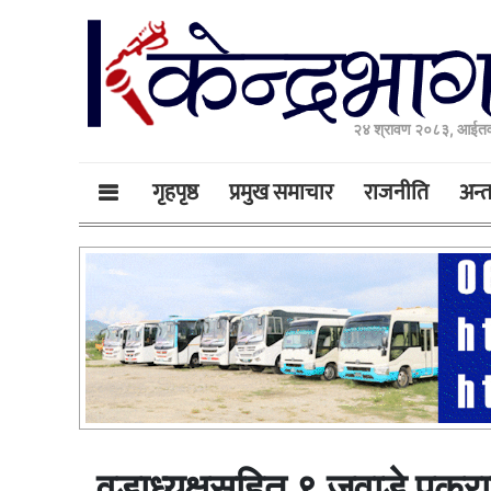
२४ श्रावण २०८३, आईतव
गृहपृष्ठ
प्रमुख समाचार
राजनीति
अन्तर
वडाध्यक्षसहित ९ जुवाडे पक्