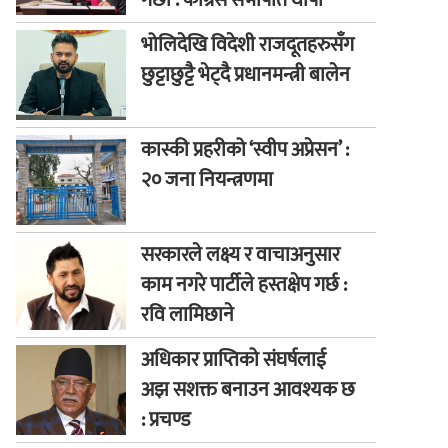
गछौं : कांग्रेस सभापति थापा
भोलिदेखि विदेशी राजदूतहरुसँग
छुट्टाछुट्टै भेट्दै प्रधानमन्त्री बालेन
कास्की प्रहरीको ‘स्वीप अप्रेसन’ :
२० जना नियन्त्रणमा
सरकारले लक्ष्य र वाचाअनुसार
काम नगरे पार्टीले हस्तक्षेप गर्छ :
रवि लामिछाने
अधिकार प्राप्तिको संघर्षलाई
अझ सशक्त बनाउन आवश्यक छ
: प्रचण्ड