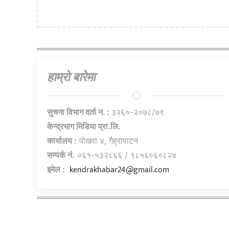
हाम्राे बारेमा
सुचना विभाग दर्ता न. :
३२६०-२०७८/७९
केन्द्रभाग मिडिया प्रा.लि.
कार्यालय :
पोखरा ४, गैह्रापाटन
सम्पर्क नं.
०६१-५३२८६६ / ९८५६०६०८२४
kendrakhabar24@gmail.com
इमेल :