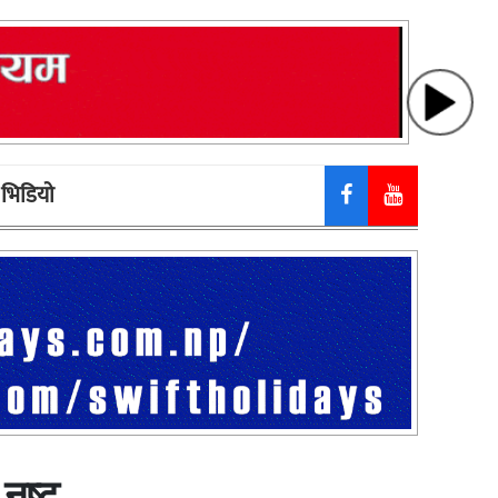
भिडियाे
नष्ट