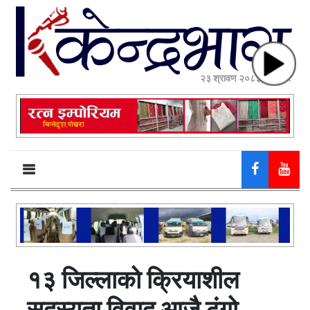
२३ श्रावण २०८३, शनिबार
१३ जिल्लाको क्रियाशील
सदस्यता विवाद आजै टुंगो