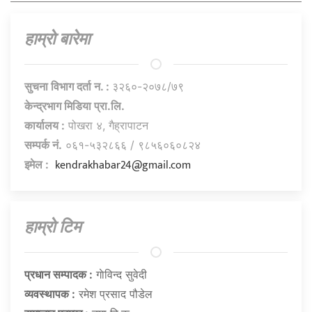
हाम्राे बारेमा
सुचना विभाग दर्ता न. :
३२६०-२०७८/७९
केन्द्रभाग मिडिया प्रा.लि.
कार्यालय :
पोखरा ४, गैह्रापाटन
सम्पर्क नं.
०६१-५३२८६६ / ९८५६०६०८२४
kendrakhabar24@gmail.com
इमेल :
हाम्राे टिम
प्रधान सम्पादक :
गाेविन्द सुवेदी
व्यवस्थापक :
रमेश प्रसाद पौडेल