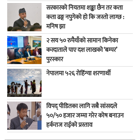
सरकारको नियतमा शङ्का छैन तर कता
कता ढङ्ग नपुगेको हो कि जस्तो लाग्छ :
मनिष झा
२ सय ५० रुपैयाँको सामान किनेका
करदाताले पाए दश लाखको ‘बम्पर’
पुरस्कार
नेपालमा ५२६ रोहिंग्या शरणार्थी
विपद् पीडितका लागि सबै सांसदले
५०/५० हजार जम्मा गरेर कोष बनाउन
हर्कराज राईको प्रस्ताव