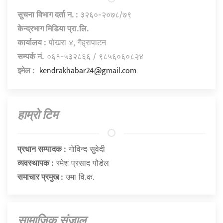
सुचना विभाग दर्ता न. :
३२६०-२०७८/७९
केन्द्रभाग मिडिया प्रा.लि.
कार्यालय :
पोखरा ४, गैह्रापाटन
सम्पर्क नं.
०६१-५३२८६६ / ९८५६०६०८२४
kendrakhabar24@gmail.com
इमेल :
हाम्राे टिम
प्रधान सम्पादक :
गाेविन्द सुवेदी
व्यवस्थापक :
रमेश प्रसाद पौडेल
समाचार प्रमुख :
उमा वि.क.
सामाजिक संजाल