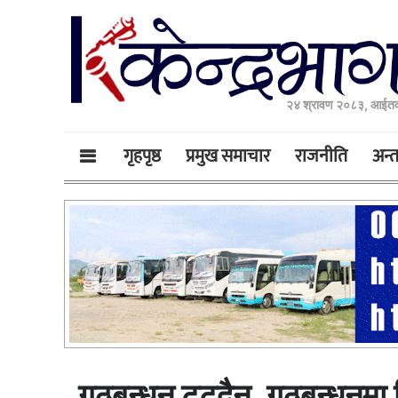
२४ श्रावण २०८३, आईतव
गृहपृष्ठ
प्रमुख समाचार
राजनीति
अन्तर
गठबन्धन टुट्दैन, गठबन्धनमा न