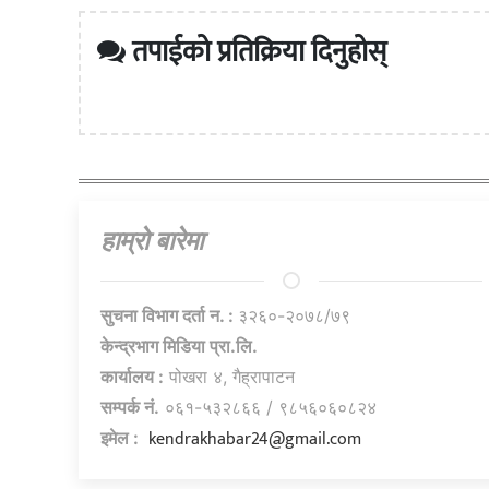
तपाईको प्रतिक्रिया दिनुहोस्
हाम्राे बारेमा
सुचना विभाग दर्ता न. :
३२६०-२०७८/७९
केन्द्रभाग मिडिया प्रा.लि.
कार्यालय :
पोखरा ४, गैह्रापाटन
सम्पर्क नं.
०६१-५३२८६६ / ९८५६०६०८२४
kendrakhabar24@gmail.com
इमेल :