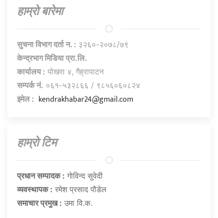
हाम्राे बारेमा
सुचना विभाग दर्ता न. :
३२६०-२०७८/७९
केन्द्रभाग मिडिया प्रा.लि.
कार्यालय :
पोखरा ४, गैह्रापाटन
सम्पर्क नं.
०६१-५३२८६६ / ९८५६०६०८२४
kendrakhabar24@gmail.com
इमेल :
हाम्राे टिम
प्रधान सम्पादक :
गाेविन्द सुवेदी
व्यवस्थापक :
रमेश प्रसाद पौडेल
समाचार प्रमुख :
उमा वि.क.