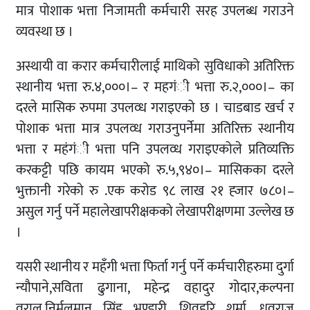
मात्र पोशाक भत्ता निजामती कर्मचारी सरह उपलब्ध गराउने
व्यवस्था छ ।
अस्थायी वा करार कर्मचारीलाई माथिको सुविधाको अतिरिक्त
स्थानीय भत्ता रु.४,०००।– र महगंी भत्ता रु.२,०००।– का
दरले मासिक रुपमा उपलव्ध गराइएको छ । चाडबाड खर्च र
पोशाक भत्ता मात्र उपलव्ध गराउनुपर्नेमा अतिरिक्त स्थानीय
भत्ता र महंगंी भत्ता पनि उपलव्ध गराइएकोले प्रतिव्यक्ति
करकट्टी पछि कायम भएको रु.५,९४०।– मासिकका दरले
भुक्तानी गरेको रु .एक करोड ९८ लाख २१ ह्जार ७८०।–
असुल गर्नु पर्ने महालेखापरीक्षकको लेखापरीक्षणमा उल्लेख छ
।
यसरी स्थानीय र महँगी भत्ता फिर्ता गर्नु पर्ने कर्मचारीहरुमा दुर्गा
न्यौपाने,सविता ढुगाना, महेन्द्र वहादुर गोदार,कल्पना
वराल,निर्मलमान सिंह भण्डारी, शिवहरि शर्मा, ध्रुवराज