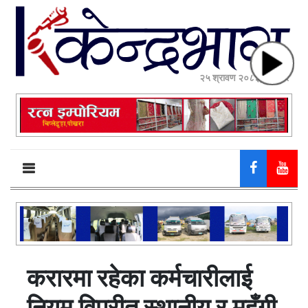
२५ श्रावण २०८३, सोमबार
करारमा रहेका कर्मचारीलाई
नियम विपरीत स्थानीय र महँगी