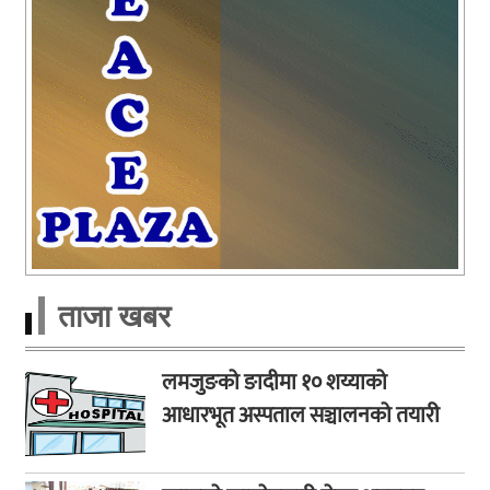
ताजा खबर
लमजुङको ङादीमा १० शय्याको
आधारभूत अस्पताल सञ्चालनको तयारी