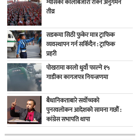
ग्यासको कालोबजारी रोक्न अनुगमन
तीव्र
सडकमा सिठी फुकेर मात्र ट्राफिक
व्यवस्थापन गर्न सकिँदैन : ट्राफिक
प्रहरी
पोखरामा कालो धुवाँ फाल्ने १५
गाडीका कागजपत्र नियन्त्रणमा
बैधानिकताबारे सर्वोच्चको
पुनरवलोकन आदेशको सामना गछौं :
कांग्रेस सभापति थापा