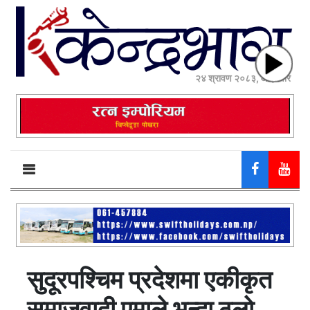
२४ श्रावण २०८३, आईतवार
सुदूरपश्चिम प्रदेशमा एकीकृत
समाजवादी एमाले भन्दा ठूलो