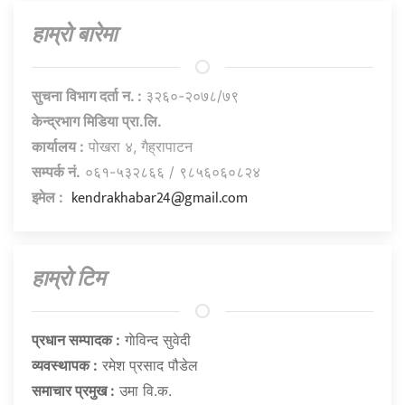
हाम्राे बारेमा
सुचना विभाग दर्ता न. :
३२६०-२०७८/७९
केन्द्रभाग मिडिया प्रा.लि.
कार्यालय :
पोखरा ४, गैह्रापाटन
सम्पर्क नं.
०६१-५३२८६६ / ९८५६०६०८२४
kendrakhabar24@gmail.com
इमेल :
हाम्राे टिम
प्रधान सम्पादक :
गाेविन्द सुवेदी
व्यवस्थापक :
रमेश प्रसाद पौडेल
समाचार प्रमुख :
उमा वि.क.