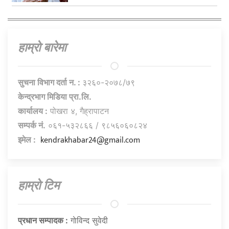
हाम्राे बारेमा
सुचना विभाग दर्ता न. :
३२६०-२०७८/७९
केन्द्रभाग मिडिया प्रा.लि.
कार्यालय :
पोखरा ४, गैह्रापाटन
सम्पर्क नं.
०६१-५३२८६६ / ९८५६०६०८२४
kendrakhabar24@gmail.com
इमेल :
हाम्राे टिम
प्रधान सम्पादक :
गाेविन्द सुवेदी