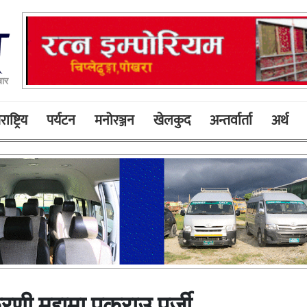
बार
ाष्ट्रिय
पर्यटन
मनोरञ्जन
खेलकुद
अन्तर्वार्ता
अर्थ
ी मुद्दामा पक्राउ पुर्जी