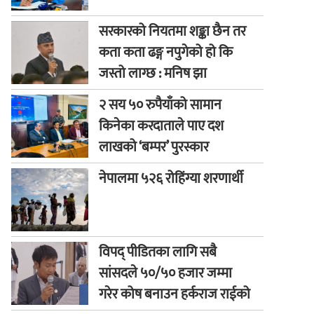
सरकारको नियतमा शङ्का छैन तर
कता कता ढङ्ग नपुगेको हो कि
जस्तो लाग्छ : मनिष झा
२ सय ५० रुपैयाँको सामान
किनेका करदाताले पाए दश
लाखको ‘बम्पर’ पुरस्कार
नेपालमा ५२६ रोहिंग्या शरणार्थी
विपद् पीडितका लागि सबै
सांसदले ५०/५० हजार जम्मा
गरेर कोष बनाउन हर्कराज राईको