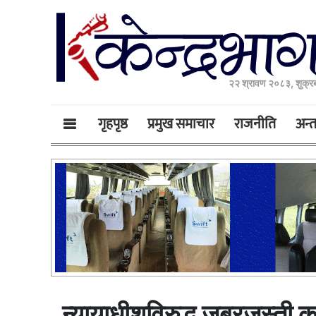
२२ श्रावण २०८३, शुक्र
गृहपृष्ठ
प्रमुख समाचार
राजनीति
अन्तर
न्यायाधीशविरुद्ध जबरजस्ती करण