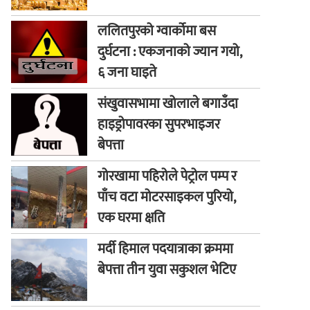
ललितपुरको ग्वार्कोमा बस
दुर्घटना : एकजनाको ज्यान गयो,
६ जना घाइते
संखुवासभामा खोलाले बगाउँदा
हाइड्रोपावरका सुपरभाइजर
बेपत्ता
गोरखामा पहिरोले पेट्रोल पम्प र
पाँच वटा मोटरसाइकल पुरियो,
एक घरमा क्षति
मर्दी हिमाल पदयात्राका क्रममा
बेपत्ता तीन युवा सकुशल भेटिए