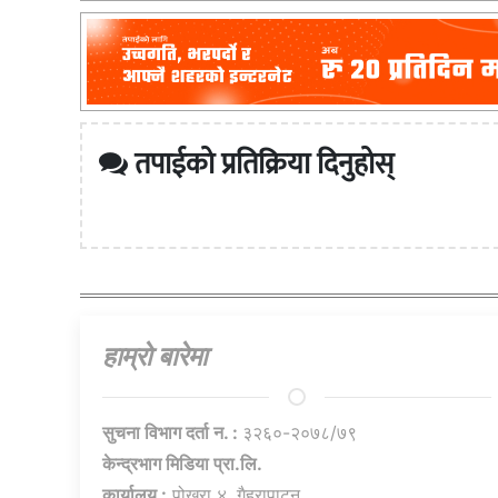
तपाईको प्रतिक्रिया दिनुहोस्
हाम्राे बारेमा
सुचना विभाग दर्ता न. :
३२६०-२०७८/७९
केन्द्रभाग मिडिया प्रा.लि.
कार्यालय :
पोखरा ४, गैह्रापाटन