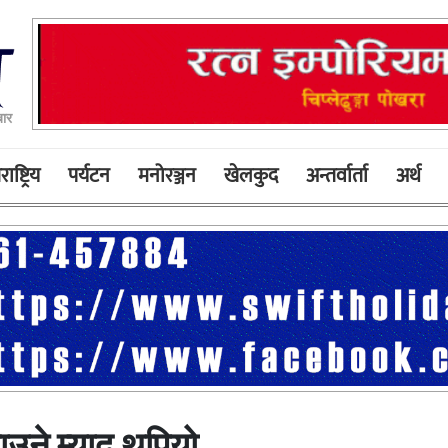
बार
ाष्ट्रिय
पर्यटन
मनोरञ्जन
खेलकुद
अन्तर्वार्ता
अर्थ
उने म्याद थपियो