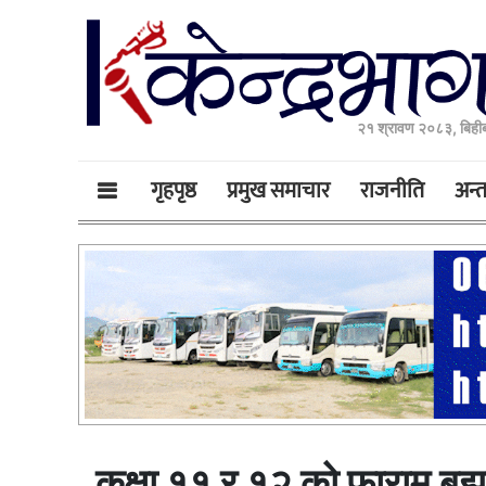
२१ श्रावण २०८३, बिही
गृहपृष्ठ
प्रमुख समाचार
राजनीति
अन्तर
कक्षा ११ र १२ को फाराम बुझा