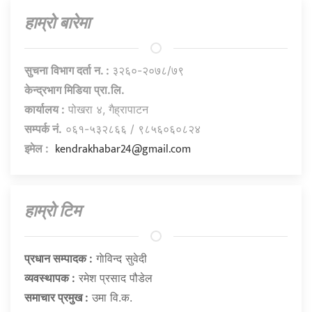
हाम्राे बारेमा
सुचना विभाग दर्ता न. :
३२६०-२०७८/७९
केन्द्रभाग मिडिया प्रा.लि.
कार्यालय :
पोखरा ४, गैह्रापाटन
सम्पर्क नं.
०६१-५३२८६६ / ९८५६०६०८२४
kendrakhabar24@gmail.com
इमेल :
हाम्राे टिम
प्रधान सम्पादक :
गाेविन्द सुवेदी
व्यवस्थापक :
रमेश प्रसाद पौडेल
समाचार प्रमुख :
उमा वि.क.