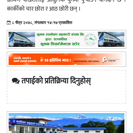
ग्रामिण पोखरालाई आधुनिक युगमा पुर्‍याउन योगदान छ ।
कार्कीको चार छोरा र आठ छोरी छन् ।
८ चैत्र २०७८, मंगलवार १४:१७ प्रकाशित
तपाईको प्रतिक्रिया दिनुहोस्