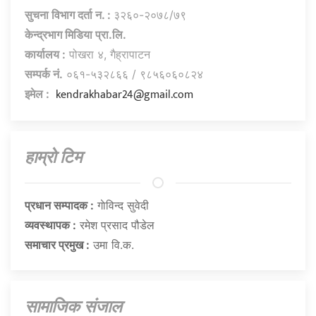
सुचना विभाग दर्ता न. :
३२६०-२०७८/७९
केन्द्रभाग मिडिया प्रा.लि.
कार्यालय :
पोखरा ४, गैह्रापाटन
सम्पर्क नं.
०६१-५३२८६६ / ९८५६०६०८२४
kendrakhabar24@gmail.com
इमेल :
हाम्राे टिम
प्रधान सम्पादक :
गाेविन्द सुवेदी
व्यवस्थापक :
रमेश प्रसाद पौडेल
समाचार प्रमुख :
उमा वि.क.
सामाजिक संजाल