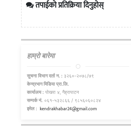
तपाईको प्रतिक्रिया दिनुहोस्
हाम्राे बारेमा
सुचना विभाग दर्ता न. :
३२६०-२०७८/७९
केन्द्रभाग मिडिया प्रा.लि.
कार्यालय :
पोखरा ४, गैह्रापाटन
सम्पर्क नं.
०६१-५३२८६६ / ९८५६०६०८२४
kendrakhabar24@gmail.com
इमेल :