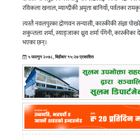
रविकला खनाल, म्याग्दीकी अमृता बानियाँ, पर्वतका रामक
त्यस्तै नवलपुरका द्रोणवन सन्यासी, कास्कीकी संज्ञा प
शकुन्तला शर्मा, स्याङ्जाका ध्रुव शर्मा पँगेनी, कास्कीक
भएका छन्।
५ फाल्गुन २०७८, बिहीबार १५:२७ प्रकाशित