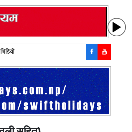
भिडियाे
मावली सहित)