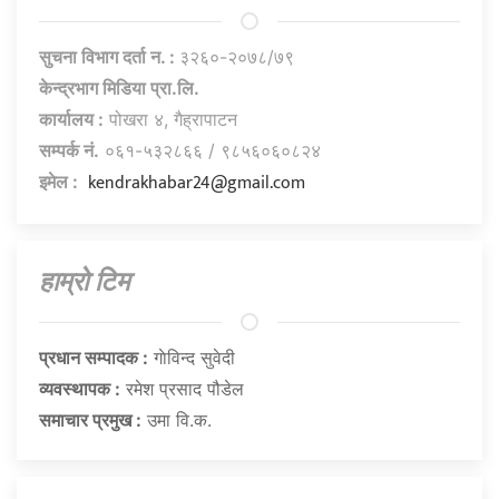
सुचना विभाग दर्ता न. :
३२६०-२०७८/७९
केन्द्रभाग मिडिया प्रा.लि.
कार्यालय :
पोखरा ४, गैह्रापाटन
सम्पर्क नं.
०६१-५३२८६६ / ९८५६०६०८२४
kendrakhabar24@gmail.com
इमेल :
हाम्राे टिम
प्रधान सम्पादक :
गाेविन्द सुवेदी
व्यवस्थापक :
रमेश प्रसाद पौडेल
समाचार प्रमुख :
उमा वि.क.