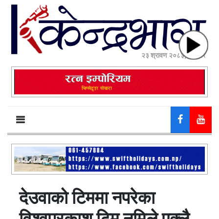
२३ श्रावण २०८३, शनिबार
देउवाको टिममा नपरेका
विश्वप्रकाश टिम नमिले एक्लै