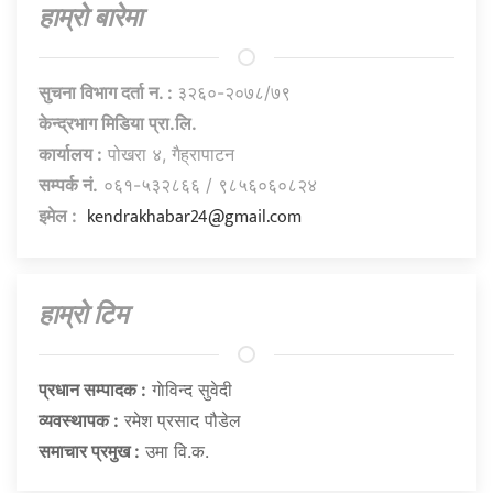
हाम्राे बारेमा
सुचना विभाग दर्ता न. :
३२६०-२०७८/७९
केन्द्रभाग मिडिया प्रा.लि.
कार्यालय :
पोखरा ४, गैह्रापाटन
सम्पर्क नं.
०६१-५३२८६६ / ९८५६०६०८२४
kendrakhabar24@gmail.com
इमेल :
हाम्राे टिम
प्रधान सम्पादक :
गाेविन्द सुवेदी
व्यवस्थापक :
रमेश प्रसाद पौडेल
समाचार प्रमुख :
उमा वि.क.