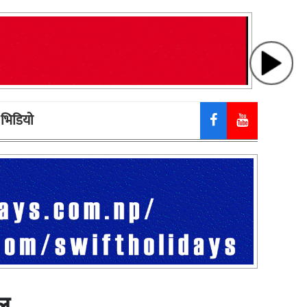
भिडियाे
ेल