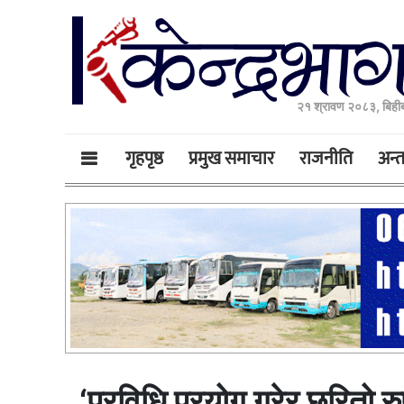
२१ श्रावण २०८३, बिही
गृहपृष्ठ
प्रमुख समाचार
राजनीति
अन्तर
‘प्रविधि प्रयोग गरेर छरितो रु