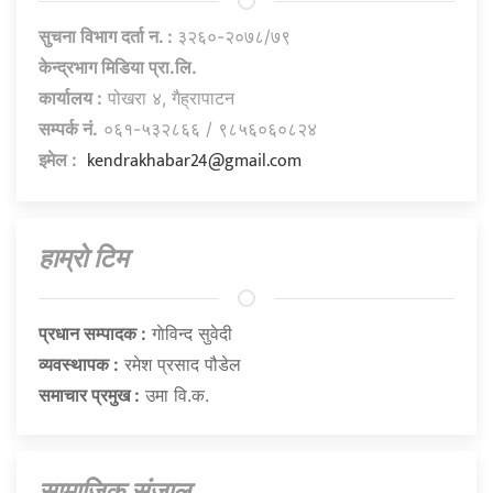
सुचना विभाग दर्ता न. :
३२६०-२०७८/७९
केन्द्रभाग मिडिया प्रा.लि.
कार्यालय :
पोखरा ४, गैह्रापाटन
सम्पर्क नं.
०६१-५३२८६६ / ९८५६०६०८२४
kendrakhabar24@gmail.com
इमेल :
हाम्राे टिम
प्रधान सम्पादक :
गाेविन्द सुवेदी
व्यवस्थापक :
रमेश प्रसाद पौडेल
समाचार प्रमुख :
उमा वि.क.
सामाजिक संजाल