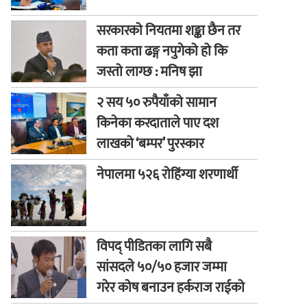
सरकारको नियतमा शङ्का छैन तर
कता कता ढङ्ग नपुगेको हो कि
जस्तो लाग्छ : मनिष झा
२ सय ५० रुपैयाँको सामान
किनेका करदाताले पाए दश
लाखको ‘बम्पर’ पुरस्कार
नेपालमा ५२६ रोहिंग्या शरणार्थी
विपद् पीडितका लागि सबै
सांसदले ५०/५० हजार जम्मा
गरेर कोष बनाउन हर्कराज राईको