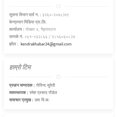
सुचना विभाग दर्ता न. :
३२६०-२०७८/७९
केन्द्रभाग मिडिया प्रा.लि.
कार्यालय :
पोखरा ४, गैह्रापाटन
सम्पर्क नं.
०६१-५३२८६६ / ९८५६०६०८२४
kendrakhabar24@gmail.com
इमेल :
हाम्राे टिम
प्रधान सम्पादक :
गाेविन्द सुवेदी
व्यवस्थापक :
रमेश प्रसाद पौडेल
समाचार प्रमुख :
उमा वि.क.