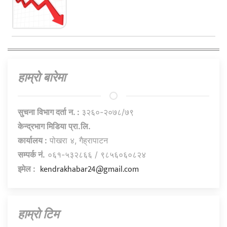
हाम्राे बारेमा
सुचना विभाग दर्ता न. :
३२६०-२०७८/७९
केन्द्रभाग मिडिया प्रा.लि.
कार्यालय :
पोखरा ४, गैह्रापाटन
सम्पर्क नं.
०६१-५३२८६६ / ९८५६०६०८२४
kendrakhabar24@gmail.com
इमेल :
हाम्राे टिम