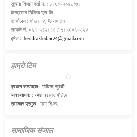
सुचना विभाग दर्ता न. :
३२६०-२०७८/७९
केन्द्रभाग मिडिया प्रा.लि.
कार्यालय :
पोखरा ४, गैह्रापाटन
सम्पर्क नं.
०६१-५३२८६६ / ९८५६०६०८२४
kendrakhabar24@gmail.com
इमेल :
हाम्राे टिम
प्रधान सम्पादक :
गाेविन्द सुवेदी
व्यवस्थापक :
रमेश प्रसाद पौडेल
समाचार प्रमुख :
उमा वि.क.
सामाजिक संजाल