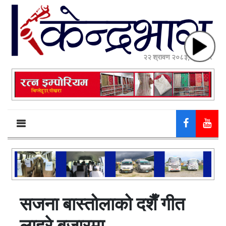
२२ श्रावण २०८३, शुक्रबार
सजना बास्तोलाको दशैँ गीत
लाहुरे बजारमा