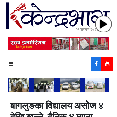
२१ श्रावण २०८३, बिहीबार
बागलुङका विद्यालय असोज ४
देखि खुल्ने, दैनिक ४ घण्टा