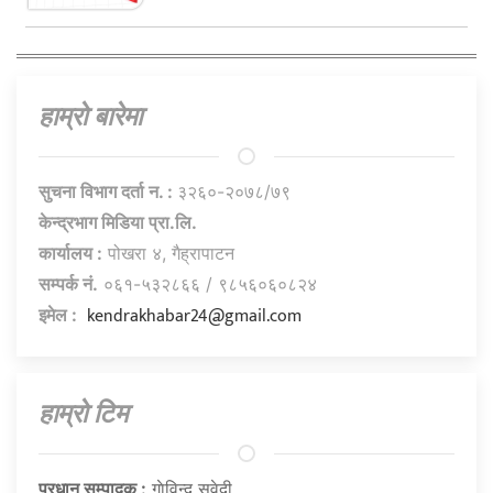
हाम्राे बारेमा
सुचना विभाग दर्ता न. :
३२६०-२०७८/७९
केन्द्रभाग मिडिया प्रा.लि.
कार्यालय :
पोखरा ४, गैह्रापाटन
सम्पर्क नं.
०६१-५३२८६६ / ९८५६०६०८२४
kendrakhabar24@gmail.com
इमेल :
हाम्राे टिम
प्रधान सम्पादक :
गाेविन्द सुवेदी