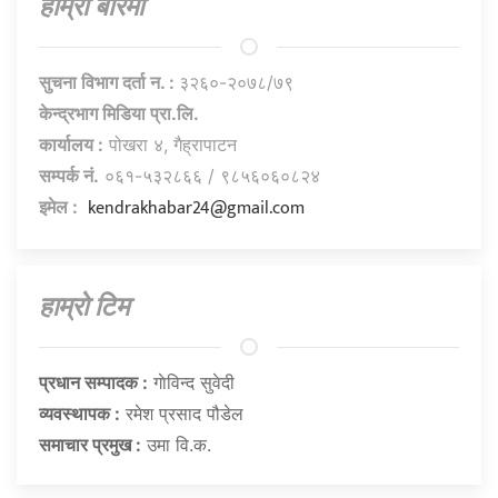
हाम्राे बारेमा
सुचना विभाग दर्ता न. :
३२६०-२०७८/७९
केन्द्रभाग मिडिया प्रा.लि.
कार्यालय :
पोखरा ४, गैह्रापाटन
सम्पर्क नं.
०६१-५३२८६६ / ९८५६०६०८२४
kendrakhabar24@gmail.com
इमेल :
हाम्राे टिम
प्रधान सम्पादक :
गाेविन्द सुवेदी
व्यवस्थापक :
रमेश प्रसाद पौडेल
समाचार प्रमुख :
उमा वि.क.