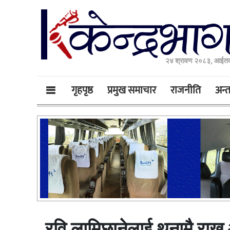
२४ श्रावण २०८३, आईतव
गृहपृष्ठ
प्रमुख समाचार
राजनीति
अन्तर
रवि लामिछानेलाई थुनामै राख्