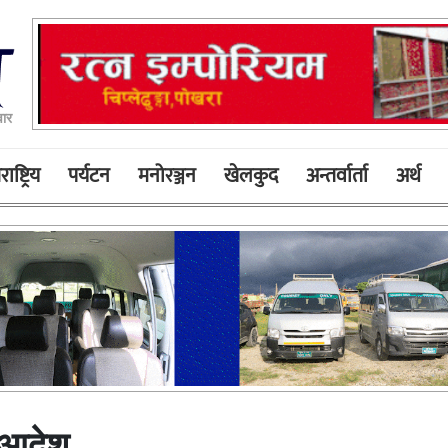
ार
ाष्ट्रिय
पर्यटन
मनोरञ्जन
खेलकुद
अन्तर्वार्ता
अर्थ
न आदेश