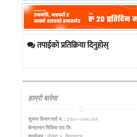
तपाईको प्रतिक्रिया दिनुहोस्
हाम्राे बारेमा
सुचना विभाग दर्ता न. :
३२६०-२०७८/७९
केन्द्रभाग मिडिया प्रा.लि.
कार्यालय :
पोखरा ४, गैह्रापाटन