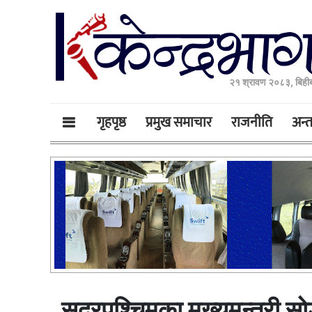
२१ श्रावण २०८३, बिही
गृहपृष्ठ
प्रमुख समाचार
राजनीति
अन्तर
सुदूरपश्चिमका मुख्यमन्त्री 