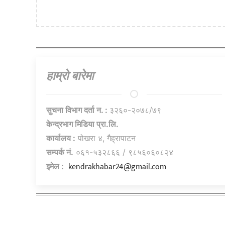
हाम्राे बारेमा
सुचना विभाग दर्ता न. :
३२६०-२०७८/७९
केन्द्रभाग मिडिया प्रा.लि.
कार्यालय :
पोखरा ४, गैह्रापाटन
सम्पर्क नं.
०६१-५३२८६६ / ९८५६०६०८२४
kendrakhabar24@gmail.com
इमेल :