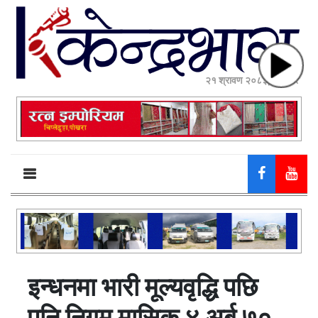
२१ श्रावण २०८३, बिहीबार
इन्धनमा भारी मूल्यवृद्धि पछि
पनि निगम मासिक ४ अर्ब ७०