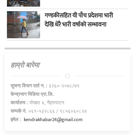
गण्डकीसहित यी पाँच प्रदेशमा भारी
देखि धेरै भारी वर्षाको सम्भावना
हाम्राे बारेमा
सुचना विभाग दर्ता न. :
३२६०-२०७८/७९
केन्द्रभाग मिडिया प्रा.लि.
कार्यालय :
पोखरा ४, गैह्रापाटन
सम्पर्क नं.
०६१-५३२८६६ / ९८५६०६०८२४
kendrakhabar24@gmail.com
इमेल :