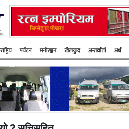
ार
ाष्ट्रिय
पर्यटन
मनोरञ्जन
खेलकुद
अन्तर्वार्ता
अर्थ
्यो ? सूचिसहित