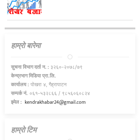
हाम्राे बारेमा
सुचना विभाग दर्ता न. :
३२६०-२०७८/७९
केन्द्रभाग मिडिया प्रा.लि.
कार्यालय :
पोखरा ४, गैह्रापाटन
सम्पर्क नं.
०६१-५३२८६६ / ९८५६०६०८२४
kendrakhabar24@gmail.com
इमेल :
हाम्राे टिम