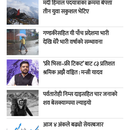
मर्दी हिमाल पदयात्राका क्रममा बेपत्ता
तीन युवा सकुशल भेटिए
गण्डकीसहित यी पाँच प्रदेशमा भारी
देखि धेरै भारी वर्षाको सम्भावना
‘फ्री भिसा–फ्री टिकट’ बाट ८३ प्रतिशत
श्रमिक अझै वञ्चित : मन्त्री यादव
पर्वतारोही निम्स दाइसहित चार जनाको
शव बेसक्याम्पमा ल्याइयो
आज ४ अंकले बढ्यो सेयरबजार