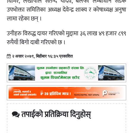
घिमिरे, लेखापाल सतेन्द यादव, बलेफी लेम्बाथान सडक
उपभोक्ता समितिका अध्यक्ष देवेन्द्र शाक्य र कोषाध्यक्ष अनुषा
लामा रहेका छन् ।
उनीहरु विरुद्ध दायर गरिएको मुद्दामा ३६ लाख ४९ हजार ८९९
रुपैयाँ बिगो दाबी गरिएको छ ।
२ असार २०७९, बिहीबार १६:३५ प्रकाशित
तपाईको प्रतिक्रिया दिनुहोस्