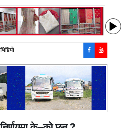
भिडियाे
निर्णयमा के–को छन् ?