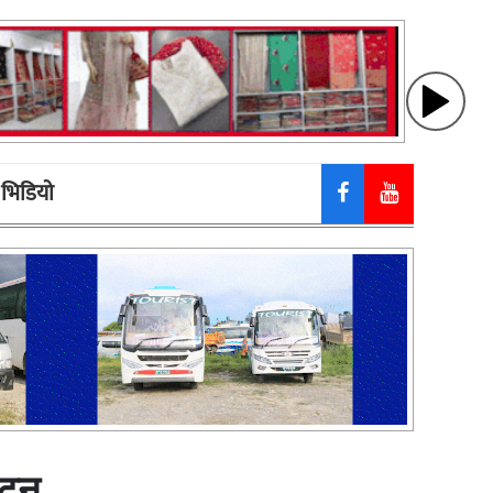
भिडियाे
ाटन