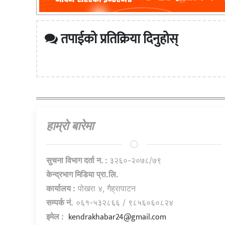
तपाईको प्रतिक्रिया दिनुहोस्
हाम्राे बारेमा
सुचना विभाग दर्ता न. :
३२६०-२०७८/७९
केन्द्रभाग मिडिया प्रा.लि.
कार्यालय :
पोखरा ४, गैह्रापाटन
सम्पर्क नं.
०६१-५३२८६६ / ९८५६०६०८२४
kendrakhabar24@gmail.com
इमेल :