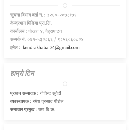
सुचना विभाग दर्ता न. :
३२६०-२०७८/७९
केन्द्रभाग मिडिया प्रा.लि.
कार्यालय :
पोखरा ४, गैह्रापाटन
सम्पर्क नं.
०६१-५३२८६६ / ९८५६०६०८२४
kendrakhabar24@gmail.com
इमेल :
हाम्राे टिम
प्रधान सम्पादक :
गाेविन्द सुवेदी
व्यवस्थापक :
रमेश प्रसाद पौडेल
समाचार प्रमुख :
उमा वि.क.