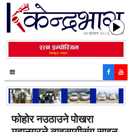
२४ श्रावण २०८३, आईतवार
फोहोर नउठाउने पोखरा
महानगरले व्यवसायीसंग साइन