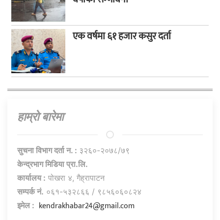
एक वर्षमा ६१ हजार कसुर दर्ता
हाम्राे बारेमा
सुचना विभाग दर्ता न. :
३२६०-२०७८/७९
केन्द्रभाग मिडिया प्रा.लि.
कार्यालय :
पोखरा ४, गैह्रापाटन
सम्पर्क नं.
०६१-५३२८६६ / ९८५६०६०८२४
kendrakhabar24@gmail.com
इमेल :