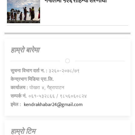
नेपालमा ५२६ रोहिंग्या शरणार्थी
हाम्राे बारेमा
सुचना विभाग दर्ता न. :
३२६०-२०७८/७९
केन्द्रभाग मिडिया प्रा.लि.
कार्यालय :
पोखरा ४, गैह्रापाटन
सम्पर्क नं.
०६१-५३२८६६ / ९८५६०६०८२४
kendrakhabar24@gmail.com
इमेल :
हाम्राे टिम