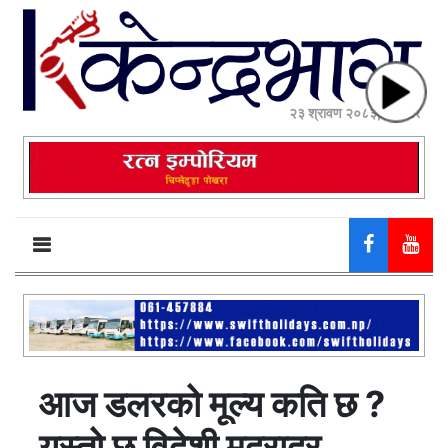
२३ श्रावण २०८३, शनिबार
आज डलरको मूल्य कति छ ?
यस्तो छ विदेशी मुद्रादर