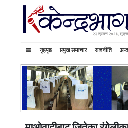
२२ श्रावण २०८३, शुक्र
गृहपृष्ठ
प्रमुख समाचार
राजनीति
अन्तर
माओवादीबाट जितेका रंगेलीका म