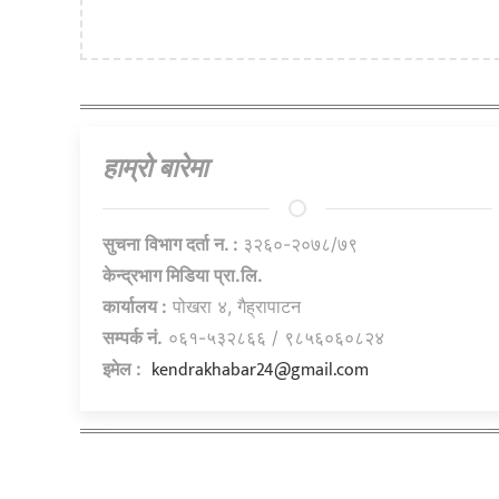
हाम्राे बारेमा
सुचना विभाग दर्ता न. :
३२६०-२०७८/७९
केन्द्रभाग मिडिया प्रा.लि.
कार्यालय :
पोखरा ४, गैह्रापाटन
सम्पर्क नं.
०६१-५३२८६६ / ९८५६०६०८२४
kendrakhabar24@gmail.com
इमेल :