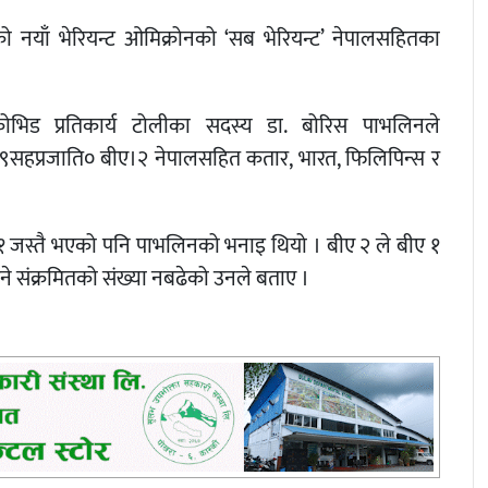
ो नयाँ भेरियन्ट ओमिक्रोनको ‘सब भेरियन्ट’ नेपालसहितका
 कोभिड प्रतिकार्य टोलीका सदस्य डा. बोरिस पाभलिनले
ट’ ९सहप्रजाति० बीए।२ नेपालसहित कतार, भारत, फिलिपिन्स र
ीए १ जस्तै भएको पनि पाभलिनको भनाइ थियो । बीए २ ले बीए १
ुने संक्रमितको संख्या नबढेको उनले बताए ।