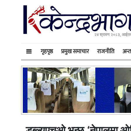
२४ श्रावण २०८३, आईतव
गृहपृष्ठ
प्रमुख समाचार
राजनीति
अन्तर
डब्ल्यूएचओ भन्छ,‘नेपालमा ओम