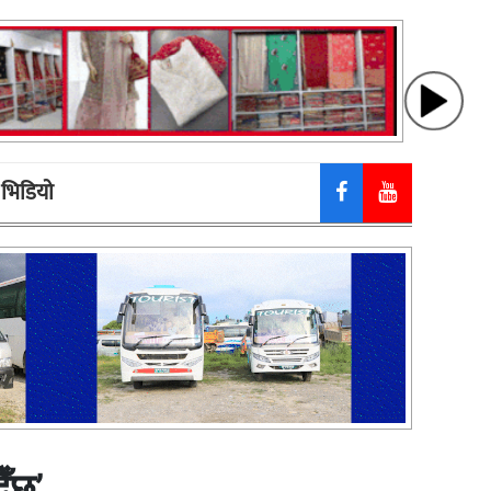
भिडियाे
ैँछ’