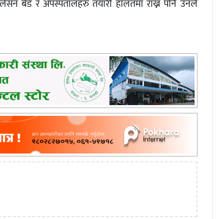
सोलेसन बेड र अपस्पतालहरु तयारी हालतमा राख्न पनि उनले