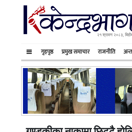
२१ श्रावण २०८३, बिही
गृहपृष्ठ
प्रमुख समाचार
राजनीति
अन्तर
गण्डकीका नाकामा छिट्टै होल्