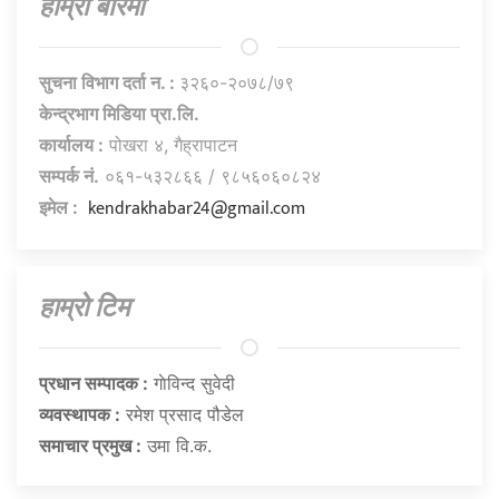
हाम्राे बारेमा
सुचना विभाग दर्ता न. :
३२६०-२०७८/७९
केन्द्रभाग मिडिया प्रा.लि.
कार्यालय :
पोखरा ४, गैह्रापाटन
सम्पर्क नं.
०६१-५३२८६६ / ९८५६०६०८२४
kendrakhabar24@gmail.com
इमेल :
हाम्राे टिम
प्रधान सम्पादक :
गाेविन्द सुवेदी
व्यवस्थापक :
रमेश प्रसाद पौडेल
समाचार प्रमुख :
उमा वि.क.