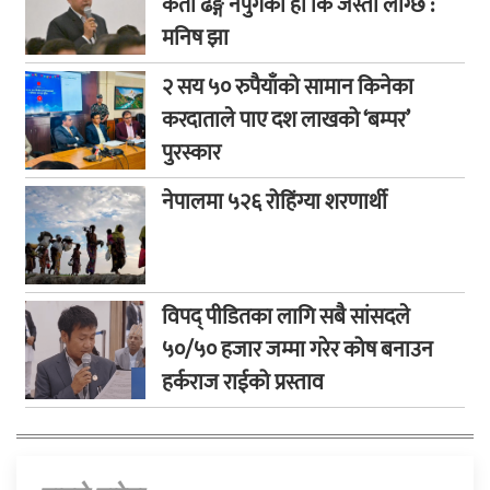
कता ढङ्ग नपुगेको हो कि जस्तो लाग्छ :
मनिष झा
२ सय ५० रुपैयाँको सामान किनेका
करदाताले पाए दश लाखको ‘बम्पर’
पुरस्कार
नेपालमा ५२६ रोहिंग्या शरणार्थी
विपद् पीडितका लागि सबै सांसदले
५०/५० हजार जम्मा गरेर कोष बनाउन
हर्कराज राईको प्रस्ताव