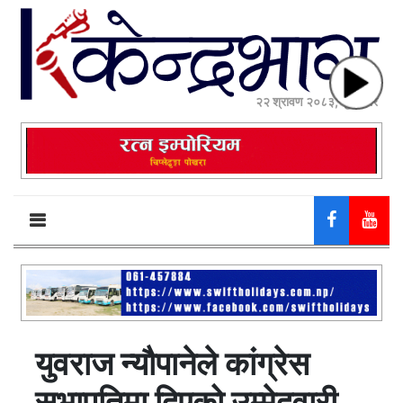
२२ श्रावण २०८३, शुक्रबार
युवराज न्यौपानेले कांग्रेस
सभापतिमा दिएको उम्मेदवारी