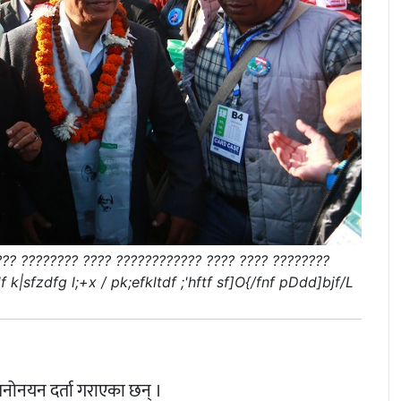
??? ???????? ???? ???????????? ???? ???? ????????
 k|sfzdfg l;+x / pk;efkltdf ;'hftf sf]O{/fnf pDdd]bjf/L
 मनोनयन दर्ता गराएका छन् ।