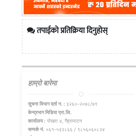
तपाईको प्रतिक्रिया दिनुहोस्
हाम्राे बारेमा
सुचना विभाग दर्ता न. :
३२६०-२०७८/७९
केन्द्रभाग मिडिया प्रा.लि.
कार्यालय :
पोखरा ४, गैह्रापाटन
सम्पर्क नं.
०६१-५३२८६६ / ९८५६०६०८२४