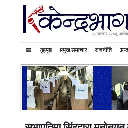
२४ श्रावण २०८३, आईतव
गृहपृष्ठ
प्रमुख समाचार
राजनीति
अन्तर
सभापतिमा सिंहद्वारा मनोनयन 