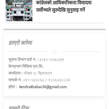
कांग्रेसको आधिकारिकता विवादमा
सर्वोच्चले सुरुदेखि सुनुवाइ गर्ने
हाम्राे बारेमा
सुचना विभाग दर्ता न. :
३२६०-२०७८/७९
केन्द्रभाग मिडिया प्रा.लि.
कार्यालय :
पोखरा ४, गैह्रापाटन
सम्पर्क नं.
०६१-५३२८६६ / ९८५६०६०८२४
kendrakhabar24@gmail.com
इमेल :
हाम्राे टिम