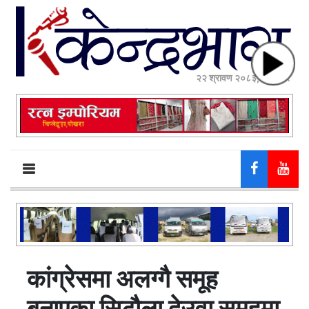
२२ श्रावण २०८३, शुक्रबार
कांग्रेसमा अलग्गै समूह
बनाएका सिटौला देउवा समूहमा