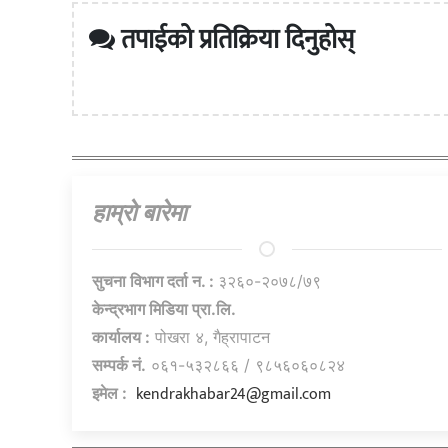
तपाईको प्रतिक्रिया दिनुहोस्
हाम्राे बारेमा
सुचना विभाग दर्ता न. :
३२६०-२०७८/७९
केन्द्रभाग मिडिया प्रा.लि.
कार्यालय :
पोखरा ४, गैह्रापाटन
सम्पर्क नं.
०६१-५३२८६६ / ९८५६०६०८२४
kendrakhabar24@gmail.com
इमेल :