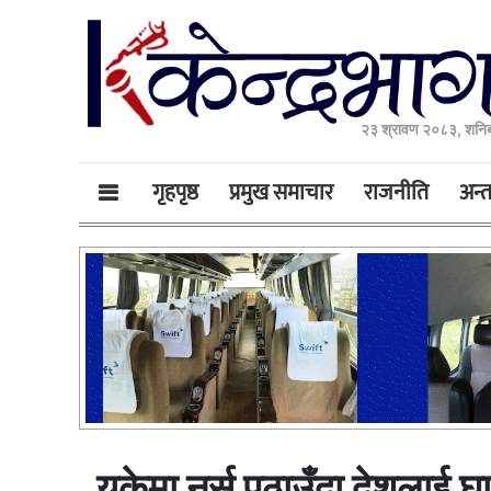
२३ श्रावण २०८३, शनिब
गृहपृष्ठ
प्रमुख समाचार
राजनीति
अन्तर
यूकेमा नर्स पठाउँदा देशलाई घा