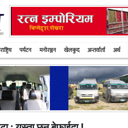
ार
ाष्ट्रिय
पर्यटन
मनोरञ्जन
खेलकुद
अन्तर्वार्ता
अर्थ
टा : यस्ता छन् बेफाईदा !