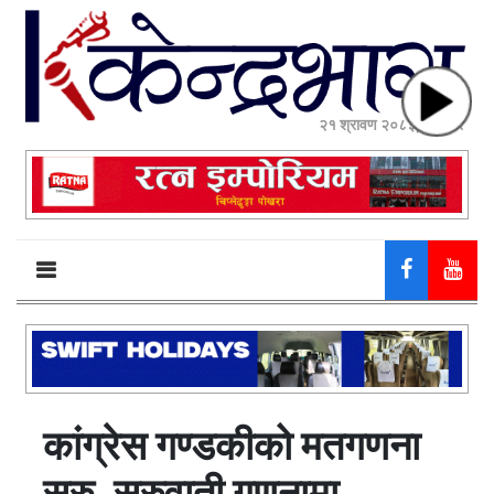
२१ श्रावण २०८३, बिहीबार
कांग्रेस गण्डकीको मतगणना
सुरु, सुरुवाती गणनामा