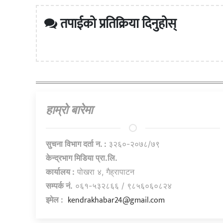
तपाईको प्रतिक्रिया दिनुहोस्
हाम्राे बारेमा
सुचना विभाग दर्ता न. :
३२६०-२०७८/७९
केन्द्रभाग मिडिया प्रा.लि.
कार्यालय :
पोखरा ४, गैह्रापाटन
सम्पर्क नं.
०६१-५३२८६६ / ९८५६०६०८२४
kendrakhabar24@gmail.com
इमेल :