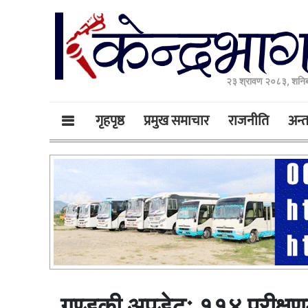
२३ श्रावण २०८३, शनिब
गृहपृष्ठ
प्रमुख समाचार
राजनीति
अन्तर
गण्डकी अपडेटः ११४ परीक्षण