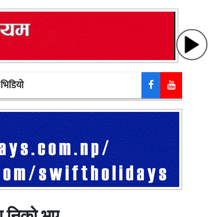
भिडियाे
ा निको भए