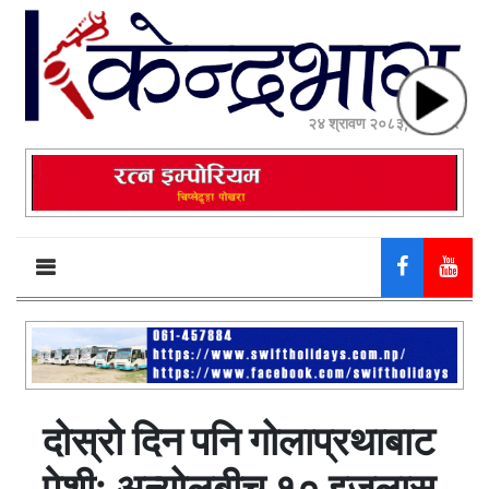
२४ श्रावण २०८३, आईतवार
दोस्रो दिन पनि गोलाप्रथाबाट
पेशी: अन्योलबीच १० इजलास