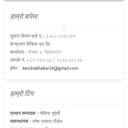
हाम्राे बारेमा
सुचना विभाग दर्ता न. :
३२६०-२०७८/७९
केन्द्रभाग मिडिया प्रा.लि.
कार्यालय :
पोखरा ४, गैह्रापाटन
सम्पर्क नं.
०६१-५३२८६६ / ९८५६०६०८२४
kendrakhabar24@gmail.com
इमेल :
हाम्राे टिम
प्रधान सम्पादक :
गाेविन्द सुवेदी
व्यवस्थापक :
रमेश प्रसाद पौडेल