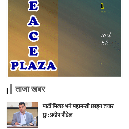
ताजा खबर
पार्टी मिल्छ भने महामन्त्री छाड्न तयार
छु : प्रदीप पौडेल