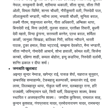
नेपाल, मनकुमारी केसी, श्रीमाया थकाली, सीता सुन्दा, सीता गिरी
ओली, विमला घिमिरे, शान्ता चौधरी, गौरीकुमारी वली, निरुदेवी पाल,
लीलाकुमारी भण्डारी, नवीना लामा, भगवती चौधरी, सुनिता बराल,
लक्ष्मी गौतम, शकुन्तला बस्नेत, गीता अधिकारी, अम्बिका थापा,
बिनादेवी राई, मिना उप्रेती, तुलसा दाहाल, प्रतीक्षा तिवारी, बुधनी
देवी महतो, विन्दा ढुंगाना, सरस्वती बस्नेत, प्रभा बराल, शर्मिला
कार्की, जानुका सिंखडा, बालिका गिरी, सरिता न्यौपाने, भारती
पाठक, टुका हमाल, विद्या भट्टराई, सम्झना देवकोटा, मैना भण्डारी,
सीता न्यौपाने, गोमादेवी आचार्य, शोभा ज्ञवाली, कोमल वली, सिर्जना
काफ्ले, दक्षिणा शाही, कमला बोहोरा, इन्दु कडरिया, निरुदेवी दर्लामी,
शान्ति ढकाल र दीपा शर्मा।
जनजाति खुलाबाट
अइन्द्र सुन्दर नेम्वाङ, खगेन्द्र राई, पासङ शेर्पा, यज्ञराज सुनुवार,
डम्बरसिंह सम्वाहाम्फे, टेकबहादु बलम्पाकी, कमलजंग राई, दावा
लामा, लिलबहादुर थापा, गोकुल घर्ती मगर, दलबहादुर राना, हरि
राजबंशी, जमिन्द्रमान घले, सिपी घर्ती, विद्यासुन्दर शाक्य, केशव
स्थापित र अजयक्रान्ति शाक्य। जगदीश कुसियत, रामलाल साह,
कुन्दन कुशवाह, गंगाप्रसाद यादव, प्रमोदनारायण यादव, रामचन्द्र