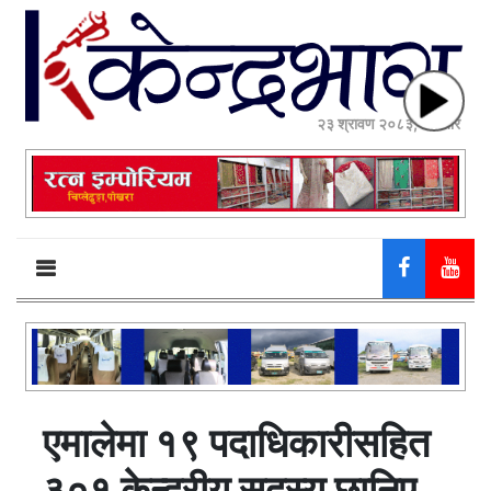
२३ श्रावण २०८३, शनिबार
एमालेमा १९ पदाधिकारीसहित
३०१ केन्द्रीय सदस्य छानिए