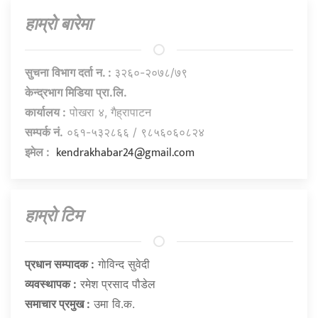
हाम्राे बारेमा
सुचना विभाग दर्ता न. :
३२६०-२०७८/७९
केन्द्रभाग मिडिया प्रा.लि.
कार्यालय :
पोखरा ४, गैह्रापाटन
सम्पर्क नं.
०६१-५३२८६६ / ९८५६०६०८२४
kendrakhabar24@gmail.com
इमेल :
हाम्राे टिम
प्रधान सम्पादक :
गाेविन्द सुवेदी
व्यवस्थापक :
रमेश प्रसाद पौडेल
समाचार प्रमुख :
उमा वि.क.