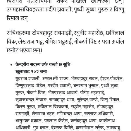
त्यसैगरी महासचिवमा शंकर पोखरेल छानिएका छन्।
उपमहासचिवहरुमा प्रदीप ज्ञवाली, पृथ्वी सुब्बा गुरुङ र विष्णु
रिमाल छन्।
सचिवहरुमा टोपबहादुर रायमाझी, रघुवीर महासेठ, छविलाल
विक, लेखराज भट्ट, योगेश भट्टराई, गोकर्ण विष्ट र पद्मा अर्याल
छनोट भएका छन्।
केन्द्रीय सदस्य तर्फ यस्तो छ सुचि
खुलाबाट १०२ जना
युवराज ज्ञवाली, अष्टलक्ष्मी शाक्य, भीमबहादुर रावल, ईश्वर पोखरेल,
विष्णुप्रसाद पौडेल, प्रदीप ज्ञवाली, घनश्याम भुसाल, पृथ्वी सुब्बा
गुरुङ, गोकर्ण विष्ट, भीमप्रसाद आचार्य, योगेश भट्टराई,
सुवासचन्द्र नेम्वाङ, रामबहादुर थापा, सुरेन्द्र पाण्डे, विष्णु रिमाल,
किरण गुरुङ, छविलाल विश्वकर्मा, रघुवीर महासेठ, टोपबहादुर
रायमाझी, लेखराज भट्ट, मणिचन्द्र थापा, खगराज अधिकारी,
भानुभक्त ढकाल, यमलाल कँडेल, कर्णबहादुर थापा, काशीनाथ
अधिकारी, गुरु बराल, देवराज घिमिरे, कृष्णगोपाल श्रेष्ठ, लालबाबु