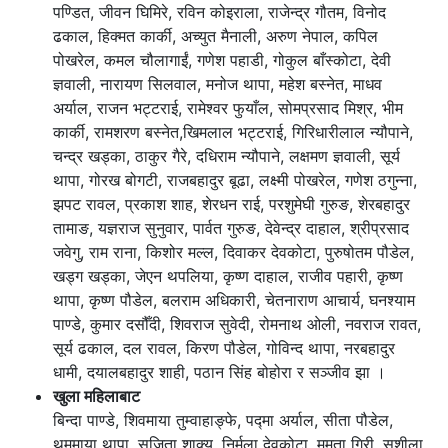
पण्डित, जीवन घिमिरे, रविन कोइराला, राजेन्द्र गौतम, विनोद
ढकाल, हिक्मत कार्की, अच्युत मैनाली, अरुण नेपाल, कपिल
पोखरेल, कमल चौलागाईं, गणेश पहाडी, गोकुल बाँस्कोटा, देवी
ज्ञवाली, नारायण सिलवाल, मनोज थापा, महेश बस्नेत, माधव
अर्याल, राजन भट्टराई, रामेश्वर फुयाँल, सोमप्रसाद मिश्र, भीम
कार्की, रामशरण बस्नेत,खिमलाल भट्टराई, गिरिधारीलाल न्यौपाने,
चन्द्र खड्का, ठाकुर गैरे, दधिराम न्यौपाने, लक्षमण ज्ञवाली, सूर्य
थापा, गोरख बोगटी, राजबहादुर बूढा, लक्ष्मी पोखरेल, गणेश ठगुन्ना,
झपट रावल, प्रकाश शाह, शेरधन राई, परशुमेघी गुरुङ, शेरबहादुर
तामाङ, यज्ञराज सुनुवार, पार्वत गुरुङ, देवेन्द्र दाहाल, श्रीप्रसाद
जवेगु, राम राना, किशोर मल्ल, दिवाकर देवकोटा, पुरुषोतम पौडेल,
खड्ग खड्का, जेएन थपलिया, कृष्ण दाहाल, राजीव पहारी, कृष्ण
थापा, कृष्ण पौडेल, बलराम अधिकारी, चेतनाराण आचार्य, घनश्याम
पाण्डे, कुमार दसौँदी, शिवराज सुवेदी, रोमनाथ ओली, नवराज रावत,
सूर्य ढकाल, दल रावल, किरण पौडेल, गोविन्द थापा, नरबहादुर
धामी, दयालबहादुर शाही, पठान सिंह बोहोरा र सञ्जीव झा ।
खुला महिलाबाट
बिन्दा पाण्डे, शिवमाया तुम्वाहाङ्फे, पद्मा अर्याल, सीता पौडेल,
थममाया थापा, सुजिता शाक्य, निर्मला देवकोटा, ममता गिरी, सुशीला