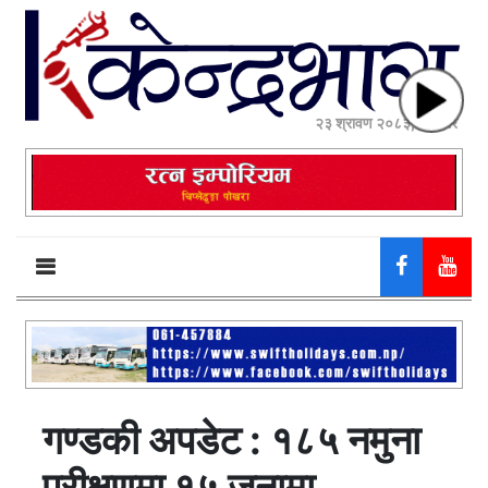
२३ श्रावण २०८३, शनिबार
गण्डकी अपडेट : १८५ नमुना
परीक्षणमा १५ जनामा