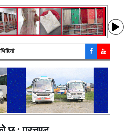
भिडियाे
ो छ : प्रचण्ड