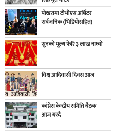
सिंह मृत भेटिए
पोखरामा टीभीएस अर्बिटर
सर्बजनिक (भिडियोसहित)
सुनको मूल्य फेरि ३ लाख नाघ्यो
विश्व आदिवासी दिवस आज
कांग्रेस केन्द्रीय समिति बैठक
आज बस्दै