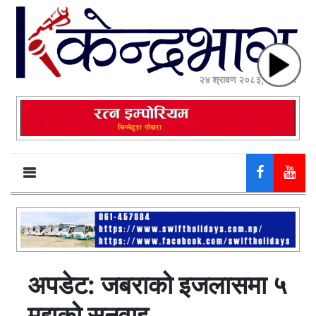
२४ श्रावण २०८३, आईतवार
अपडेट: जबराको इजलासमा ५
मुद्दाको सुनुवाइ