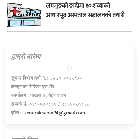
लमजुङको ङादीमा १० शय्याको
आधारभूत अस्पताल सञ्चालनको तयारी
हाम्राे बारेमा
सुचना विभाग दर्ता न. :
३२६०-२०७८/७९
केन्द्रभाग मिडिया प्रा.लि.
कार्यालय :
पोखरा ४, गैह्रापाटन
सम्पर्क नं.
०६१-५३२८६६ / ९८५६०६०८२४
kendrakhabar24@gmail.com
इमेल :