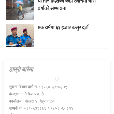
यी तीन प्रदेशका केही स्थानमा भारी
वर्षाको सम्भावना
एक वर्षमा ६१ हजार कसुर दर्ता
हाम्राे बारेमा
सुचना विभाग दर्ता न. :
३२६०-२०७८/७९
केन्द्रभाग मिडिया प्रा.लि.
कार्यालय :
पोखरा ४, गैह्रापाटन
सम्पर्क नं.
०६१-५३२८६६ / ९८५६०६०८२४